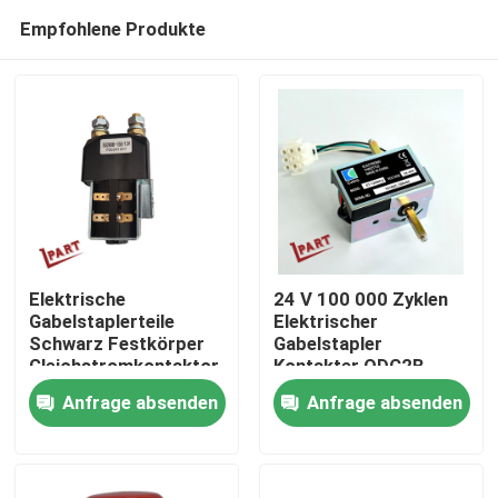
Empfohlene Produkte
Elektrische
24 V 100 000 Zyklen
Gabelstaplerteile
Elektrischer
Schwarz Festkörper
Gabelstapler
Nach Hause
Gleichstromkontaktor
Kontakter QDC2B-
SW280B-158 12V
200A
Anfrage absenden
Anfrage absenden
Über uns
Kontakte