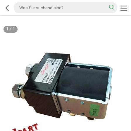
1
/
1