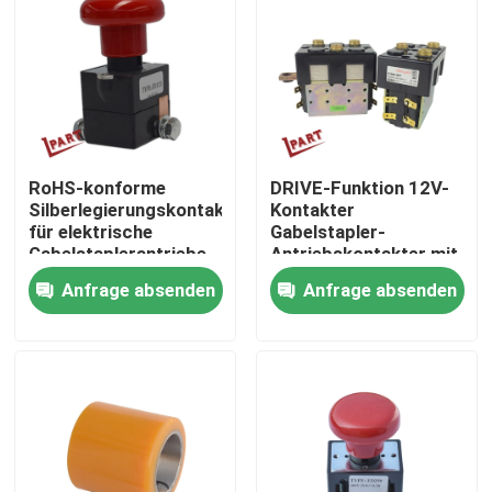
Produkte
Videos
RoHS-konforme
DRIVE-Funktion 12V-
Gabelstapler-Batterie-Teile
Silberlegierungskontakter
Kontakter
für elektrische
Gabelstapler-
Gabelstaplerantriebe
Antriebskontakter mit
Gabelstapler-Antriebsrad
Gleichspulenspule
Anfrage absenden
Anfrage absenden
Gabelstapler-Bewegungsprüfer
Elektrischer Gabelstapler-Motor
LED-Gabelstapler-Lichter