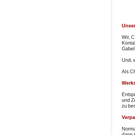
Unser
Wir, C
Kontak
Gabel
Und, 
Als Ch
Werks
Entsp
und Ze
zu be
Verpa
Normal
dann 