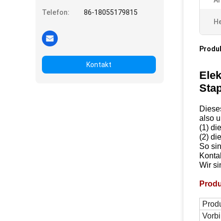
Ar
Telefon:
86-18055179815
He
Produ
Kontakt
Ele
Stap
Diese
also u
(1) di
(2) di
So sin
Kontak
Wir si
Prod
Prod
Vorb