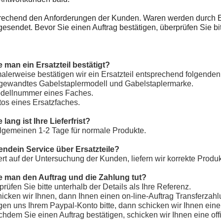
rechend den Anforderungen der Kunden. Waren werden durch Ei
esendet. Bevor Sie einen Auftrag bestätigen, überprüfen Sie bit
e man ein Ersatzteil bestätigt?
alerweise bestätigen wir ein Ersatzteil entsprechend folgenden 
ngewandtes Gabelstaplermodell und Gabelstaplermarke.
odellnummer eines Faches.
tos eines Ersatzfaches.
 lang ist Ihre Lieferfrist?
llgemeinen 1-2 Tage für normale Produkte.
gendein Service über Ersatzteile?
ert auf der Untersuchung der Kunden, liefern wir korrekte Produk
e man den Auftrag und die Zahlung tut?
prüfen Sie bitte unterhalb der Details als Ihre Referenz.
hicken wir Ihnen, dann Ihnen einen on-line-Auftrag Transferzahlu
agen uns Ihrem Paypal-Konto bitte, dann schicken wir Ihnen ei
chdem Sie einen Auftrag bestätigen, schicken wir Ihnen eine off