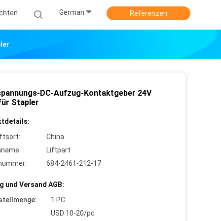
German
ichten
Referenzen
ler
pannungs-DC-Aufzug-Kontaktgeber 24V
für Stapler
tdetails:
ftsort:
China
nname:
Liftpart
lnummer:
684-2461-212-17
g und Versand AGB:
stellmenge:
1 PC
USD 10-20/pc