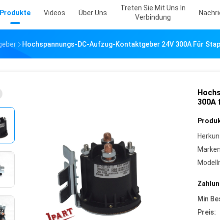
Treten Sie Mit Uns In
Produkte
Videos
Über Uns
Nachr
Verbindung
geber
Hochspannungs-DC-Aufzug-Kontaktgeber 24V 300A Für Stap
Hochs
300A 
Produk
Herkun
Marke
Model
Zahlun
Min Be
Preis: