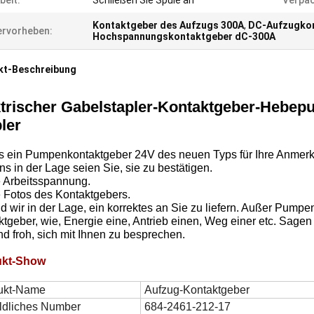
beit:
Schließen Sie Spule an
Verpac
Kontaktgeber des Aufzugs 300A
,
DC-Aufzugko
rvorheben:
Hochspannungskontaktgeber dC-300A
kt-Beschreibung
ktrischer Gabelstapler-Kontaktgeber-Hebep
ler
s ein Pumpenkontaktgeber 24V des neuen Typs für Ihre Anmerku
ns in der Lage seien Sie, sie zu bestätigen.
e Arbeitsspannung.
e Fotos des Kontaktgebers.
d wir in der Lage, ein korrektes an Sie zu liefern. Außer Pumpen
tgeber, wie, Energie eine, Antrieb einen, Weg einer etc. Sagen S
nd froh, sich mit Ihnen zu besprechen.
ukt-Show
ukt-Name
Aufzug-Kontaktgeber
ildliches Number
684-2461-212-17