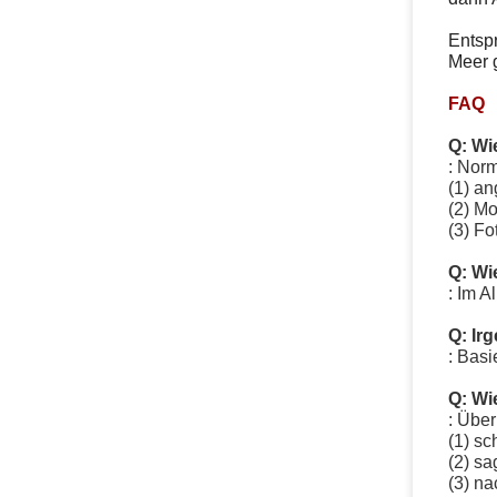
Entsp
Meer g
FAQ
Q: Wi
: Norm
(1) a
(2) M
(3) Fo
Q: Wie
: Im A
Q: Ir
: Basi
Q: Wi
: Über
(1) sc
(2) s
(3) na