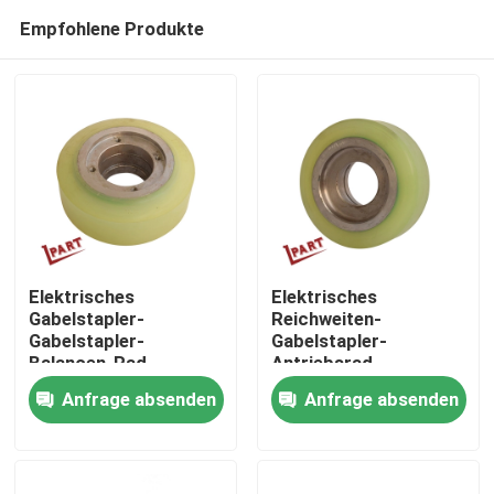
Empfohlene Produkte
Elektrisches
Elektrisches
Gabelstapler-
Reichweiten-
Gabelstapler-
Gabelstapler-
Nach Hause
Balancen-Rad
Antriebsrad-
178x73x72mm der
Balancen-Rad
Anfrage absenden
Anfrage absenden
Reichweiten-6FBR
178x73x72mm
Über uns
Kontakte