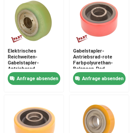
Produkte
Videos
Elektrisches
Gabelstapler-
Gabelstapler-Batterie-Teile
Reichweiten-
Antriebsrad-rote
Gabelstapler-
Farbpolyurethan-
Antriebsrad-
Balancen-Rad
Gabelstapler-Antriebsrad
Polyurethan-
150x60x47mm
Anfrage absenden
Anfrage absenden
Balancen-Rad
178x73mm
Gabelstapler-Bewegungsprüfer
Elektrischer Gabelstapler-Motor
LED-Gabelstapler-Lichter