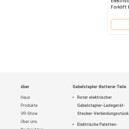
Elektris
Forklift
Schlüsse
über
Gabelstapler-Batterie-Teile
Haus
Roter elektrischer
Produkte
Gabelstapler-Ladegerät-
VR-Show
Stecker-Verbindungsstück
Über uns
Griff für Batterie 175A 350
Elektrische Paletten-