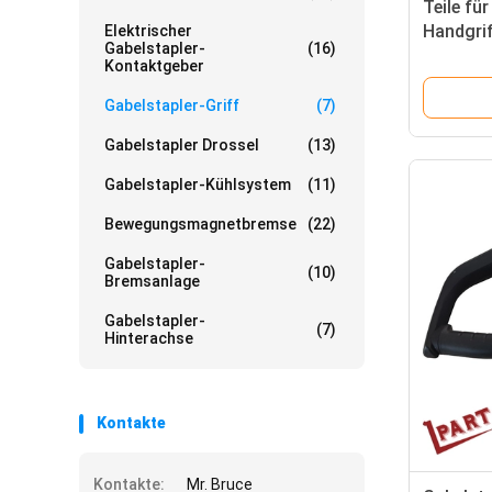
Teile fü
Handgri
Elektrischer
Gabelstapler-
(16)
Paletten
Kontaktgeber
Kopfhan
24
Gabelstapler-Griff
(7)
Gabelstapler Drossel
(13)
Gabelstapler-Kühlsystem
(11)
Bewegungsmagnetbremse
(22)
Gabelstapler-
(10)
Bremsanlage
Gabelstapler-
(7)
Hinterachse
Kontakte
Kontakte:
Mr. Bruce