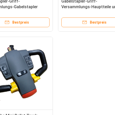
pler-Griff-
Gabelstapler-Griff-
lungs-Gabelstapler
Versammlungs-Hauptteile u
ektrische Ersatzteil-
Zusätze ODM elektrische
lköpfe
Bestpreis
Bestpreis