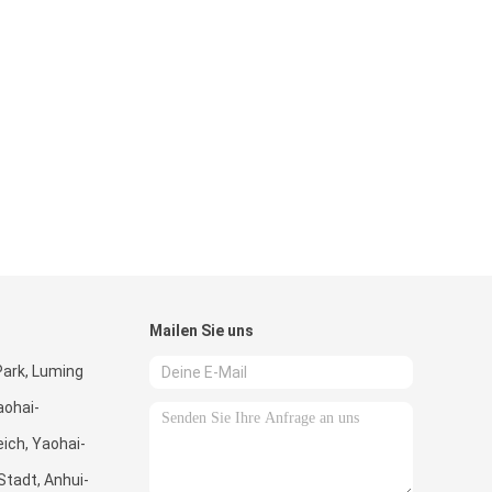
Mailen Sie uns
Park, Luming
aohai-
eich, Yaohai-
Stadt, Anhui-