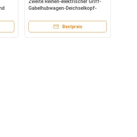
Zweite Reihen-elektrischer Griff-
nd
Gabelhubwagen-Deichselkopf-
Griff LPT-H3
Bestpreis