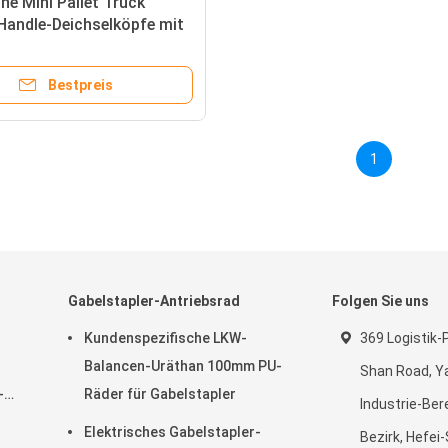
che Mini Pallet Truck
 Handle-Deichselköpfe mit
lschalter und Zeitzähler
Bestpreis
1
Gabelstapler-Antriebsrad
Folgen Sie uns
Kundenspezifische LKW-
369 Logistik-
Balancen-Uräthan 100mm PU-
Shan Road, Y
-
Räder für Gabelstapler
Industrie-Ber
A
Elektrisches Gabelstapler-
Bezirk, Hefei-