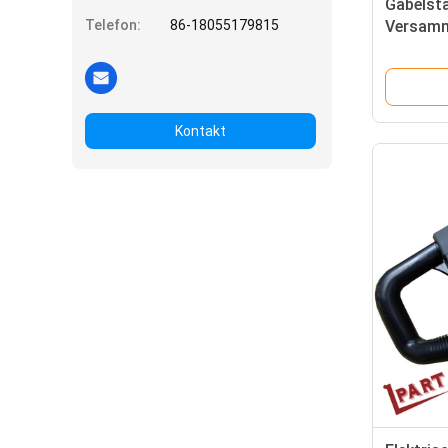
Gabelsta
Telefon:
86-18055179815
Versamm
Soems el
Deichse
Kontakt