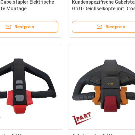
r Gabelstapler Elektrische
Kundenspezifische Gabelsta
ffe Montage
Griff-Deichselköpfe mit Dro
wagen Tiller
ET126
dgriffe 1115-340000-10-
Bestpreis
Bestpreis