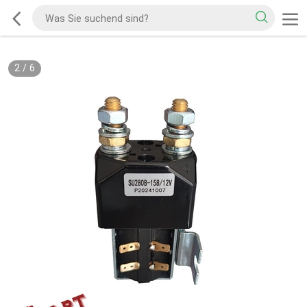
2
/
6