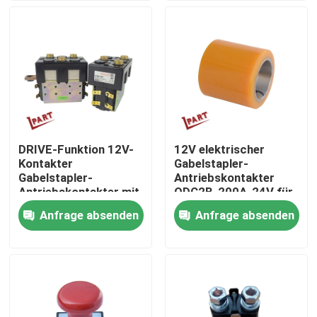
Produkte
Videos
Gabelstapler-Batterie-Teile
DRIVE-Funktion 12V-
12V elektrischer
Kontakter
Gabelstapler-
Gabelstapler-Antriebsrad
Gabelstapler-
Antriebskontakter
Antriebskontakter mit
QDC2B-200A-24V für
Gleichspulenspule
elektrische Paletten
Anfrage absenden
Anfrage absenden
Gabelstapler-Bewegungsprüfer
CE / RoHS zertifiziert
Elektrischer Gabelstapler-Motor
LED-Gabelstapler-Lichter