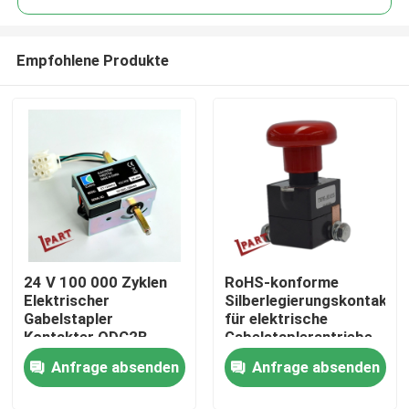
Empfohlene Produkte
24 V 100 000 Zyklen
RoHS-konforme
Nach Hause
Elektrischer
Silberlegierungskontakter
Gabelstapler
für elektrische
Kontakter QDC2B-
Gabelstaplerantriebe
Über uns
200A
Anfrage absenden
Anfrage absenden
Kontakte