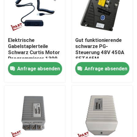
Produkte
Videos
Elektrische
Gut funktionierende
Gabelstaplerteile
schwarze PG-
Schwarz Curtis Motor
Steuerung 48V 450A
Gabelstapler-Batterie-Teile
Programmierer 1309
SET445M
für Curtis Controller
Gabelstapler-
Anfrage absenden
Anfrage absenden
Motorsteuerung
Gabelstapler-Antriebsrad
Gabelstapler-Bewegungsprüfer
Elektrischer Gabelstapler-Motor
LED-Gabelstapler-Lichter