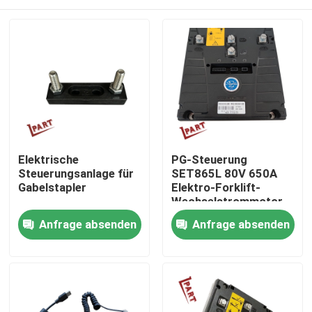
Elektrische
PG-Steuerung
Steuerungsanlage für
SET865L 80V 650A
Gabelstapler
Elektro-Forklift-
Wechselstrommotor-
Steuerung
Nach Hause
Anfrage absenden
Anfrage absenden
Über uns
Kontakte