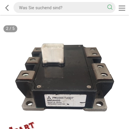
2
/
5