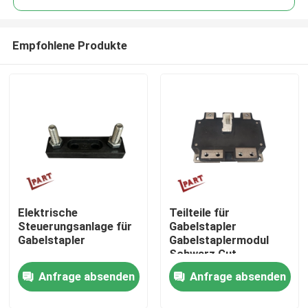
Empfohlene Produkte
Elektrische
Teilteile für
Nach Hause
Steuerungsanlage für
Gabelstapler
Gabelstapler
Gabelstaplermodul
Schwarz Gut
Über uns
funktionierendes
Anfrage absenden
Anfrage absenden
Modul PM400CTU007
Kontakte