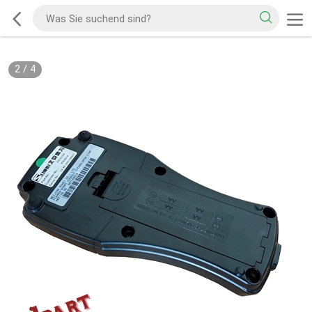
2
/
4