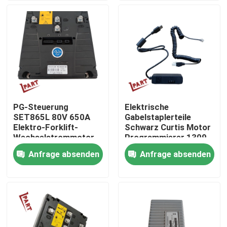
Produkte
Videos
Gabelstapler-Batterie-Teile
PG-Steuerung
Elektrische
SET865L 80V 650A
Gabelstaplerteile
Gabelstapler-Antriebsrad
Elektro-Forklift-
Schwarz Curtis Motor
Wechselstrommotor-
Programmierer 1309
Steuerung
für Curtis Controller
Anfrage absenden
Anfrage absenden
Gabelstapler-Bewegungsprüfer
Elektrischer Gabelstapler-Motor
LED-Gabelstapler-Lichter