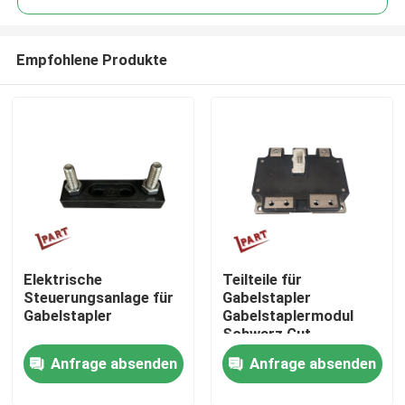
Empfohlene Produkte
Elektrische
Teilteile für
Nach Hause
Steuerungsanlage für
Gabelstapler
Gabelstapler
Gabelstaplermodul
Schwarz Gut
Über uns
funktionierendes
Anfrage absenden
Anfrage absenden
Modul PM400CTU007
Kontakte