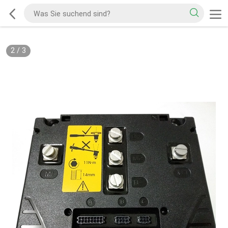
2
/
3