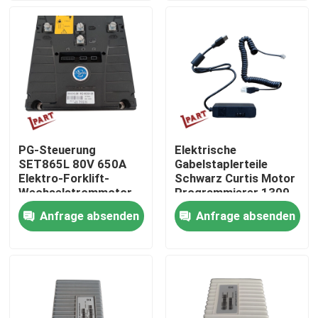
Produkte
Videos
Gabelstapler-Batterie-Teile
PG-Steuerung
Elektrische
SET865L 80V 650A
Gabelstaplerteile
Gabelstapler-Antriebsrad
Elektro-Forklift-
Schwarz Curtis Motor
Wechselstrommotor-
Programmierer 1309
Steuerung
für Curtis Controller
Anfrage absenden
Anfrage absenden
Gabelstapler-Bewegungsprüfer
Elektrischer Gabelstapler-Motor
LED-Gabelstapler-Lichter