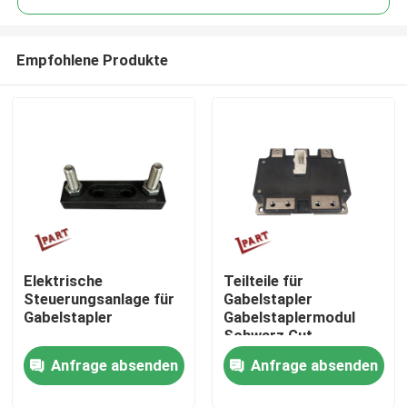
Empfohlene Produkte
Elektrische
Teilteile für
Nach Hause
Steuerungsanlage für
Gabelstapler
Gabelstapler
Gabelstaplermodul
Schwarz Gut
Über uns
funktionierendes
Anfrage absenden
Anfrage absenden
Modul PM400CTU007
Kontakte