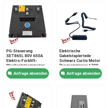
Produkte
Videos
Gabelstapler-Batterie-Teile
PG-Steuerung
Elektrische
SET865L 80V 650A
Gabelstaplerteile
Gabelstapler-Antriebsrad
Elektro-Forklift-
Schwarz Curtis Motor
Wechselstrommotor-
Programmierer 1309
Steuerung
für Curtis Controller
Anfrage absenden
Anfrage absenden
Gabelstapler-Bewegungsprüfer
Elektrischer Gabelstapler-Motor
LED-Gabelstapler-Lichter