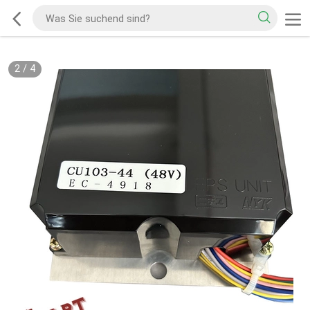
2
/
4