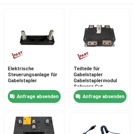
Elektrische
Teilteile für
Steuerungsanlage für
Gabelstapler
Gabelstapler
Gabelstaplermodul
Schwarz Gut
funktionierendes
Nach Hause
Anfrage absenden
Anfrage absenden
Modul PM400CTU007
Über uns
Kontakte