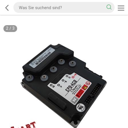
2
/
3