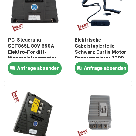
Produkte
Videos
PG-Steuerung
Elektrische
SET865L 80V 650A
Gabelstaplerteile
Elektro-Forklift-
Schwarz Curtis Motor
Gabelstapler-Batterie-Teile
Wechselstrommotor-
Programmierer 1309
Steuerung
für Curtis Controller
Anfrage absenden
Anfrage absenden
Gabelstapler-Antriebsrad
Gabelstapler-Bewegungsprüfer
Elektrischer Gabelstapler-Motor
LED-Gabelstapler-Lichter