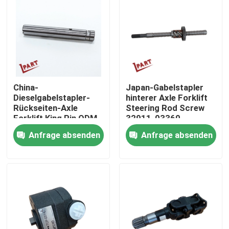
Produkte
Videos
China-
Japan-Gabelstapler
Gabelstapler-Batterie-Teile
Dieselgabelstapler-
hinterer Axle Forklift
Rückseiten-Axle
Steering Rod Screw
Forklift King Pin ODM
32911-03360
Gabelstapler-Antriebsrad
Anfrage absenden
Anfrage absenden
Gabelstapler-Bewegungsprüfer
Elektrischer Gabelstapler-Motor
LED-Gabelstapler-Lichter