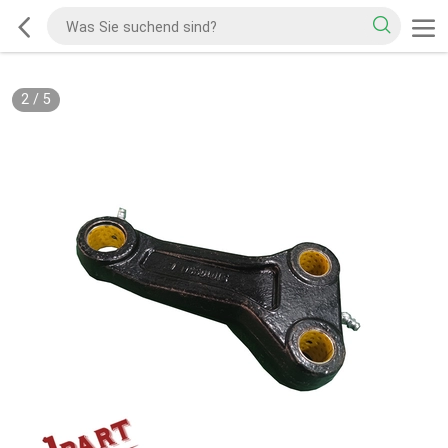
2
/
5