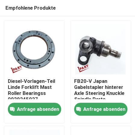
Empfohlene Produkte
Diesel-Vorlagen-Teil
FB20-V Japan
Linde Forklift Mast
Gabelstapler hinterer
Roller Bearingss
Axle Steering Knuckle
Nach Hause
0029245027
Spindle Parts
Anfrage absenden
Anfrage absenden
Über uns
Kontakte