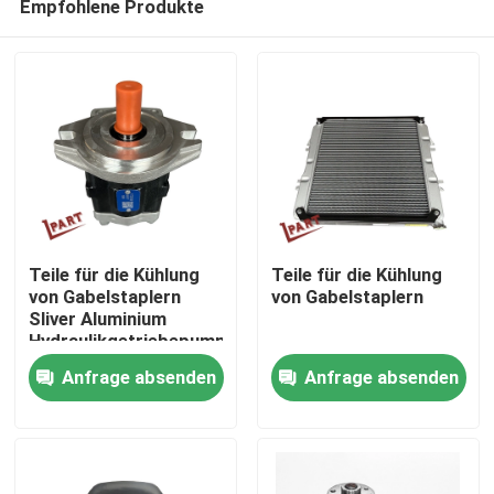
Empfohlene Produkte
Teile für die Kühlung
Teile für die Kühlung
von Gabelstaplern
von Gabelstaplern
Sliver Aluminium
Hydraulikgetriebepumpe
Nach Hause
1172001069
Anfrage absenden
Anfrage absenden
Über uns
Kontakte