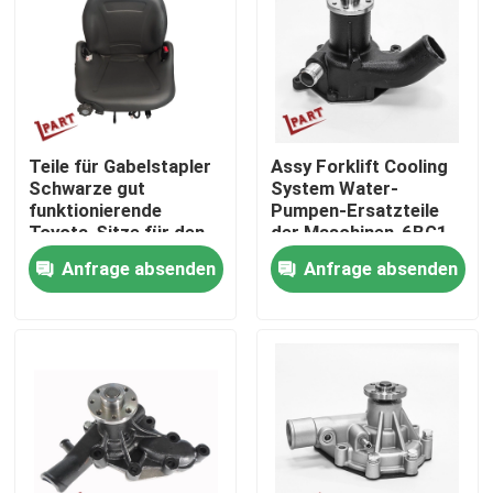
Produkte
Videos
Teile für Gabelstapler
Assy Forklift Cooling
Schwarze gut
System Water-
Gabelstapler-Batterie-Teile
funktionierende
Pumpen-Ersatzteile
Toyota-Sitze für den
der Maschinen-6BG1
Gabelstapler Toyota
fertigten besonders
Anfrage absenden
Anfrage absenden
Gabelstapler-Antriebsrad
an
Gabelstapler-Bewegungsprüfer
Elektrischer Gabelstapler-Motor
LED-Gabelstapler-Lichter