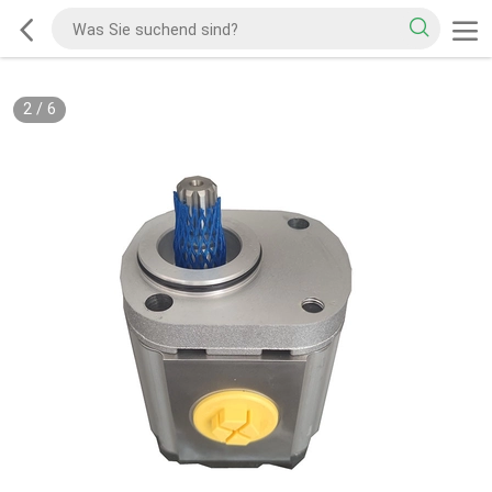
2
/
6