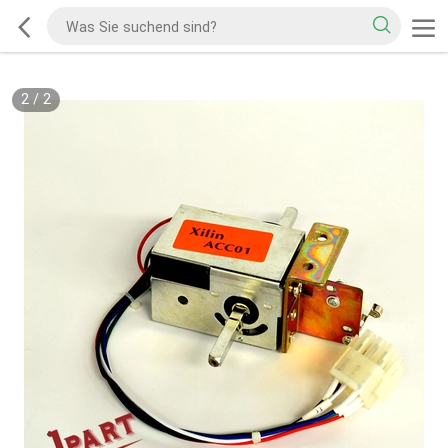
2
/
2