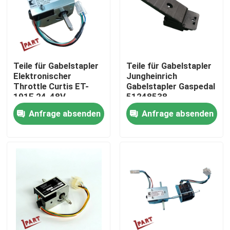
Produkte
Videos
Teile für Gabelstapler
Teile für Gabelstapler
Elektronischer
Jungheinrich
Throttle Curtis ET-
Gabelstapler Gaspedal
Gabelstapler-Batterie-Teile
191E 24-48V
51248538
Gabelstapler-
Anfrage absenden
Anfrage absenden
Beschleuniger
Gabelstapler-Antriebsrad
Gabelstapler-Bewegungsprüfer
Elektrischer Gabelstapler-Motor
LED-Gabelstapler-Lichter