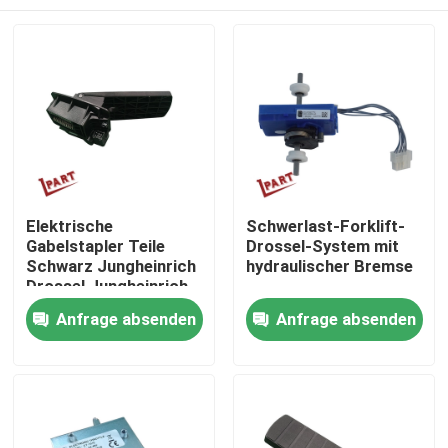
Elektrische
Schwerlast-Forklift-
Gabelstapler Teile
Drossel-System mit
Schwarz Jungheinrich
hydraulischer Bremse
Drossel Jungheinrich
Gaspedal 51248538
Nach Hause
Anfrage absenden
Anfrage absenden
Über uns
Kontakte