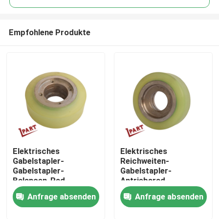
Empfohlene Produkte
Elektrisches
Elektrisches
Nach Hause
Gabelstapler-
Reichweiten-
Gabelstapler-
Gabelstapler-
Balancen-Rad
Antriebsrad-
Über uns
178x73x72mm der
Balancen-Rad
Anfrage absenden
Anfrage absenden
Reichweiten-6FBR
178x73x72mm
Kontakte