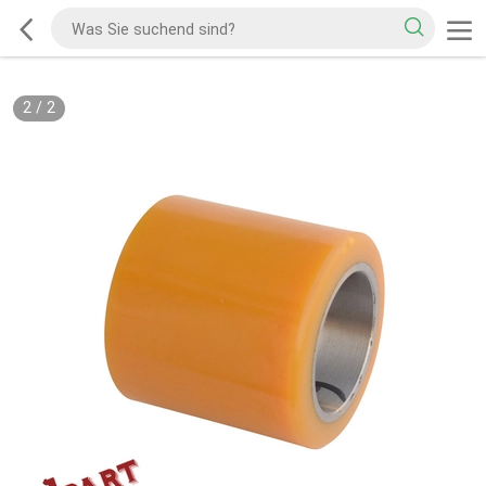
2
/
2