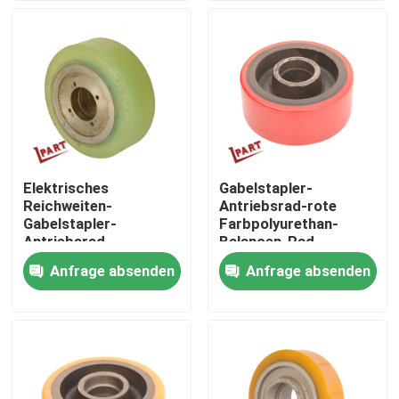
Produkte
Videos
Gabelstapler-Batterie-Teile
Elektrisches
Gabelstapler-
Reichweiten-
Antriebsrad-rote
Gabelstapler-Antriebsrad
Gabelstapler-
Farbpolyurethan-
Antriebsrad-
Balancen-Rad
Polyurethan-
150x60x47mm
Anfrage absenden
Anfrage absenden
Gabelstapler-Bewegungsprüfer
Balancen-Rad
178x73mm
Elektrischer Gabelstapler-Motor
LED-Gabelstapler-Lichter