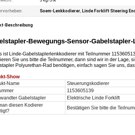
wicht:
3 kg/Stk
rvorheben:
Soem-Lenkkodierer
,
Linde Forklift Steering E
kt-Beschreibung
elstapler-Bewegungs-Sensor-Gabelstapler-
s ist Linde-Gabelstaplerlenkkodierer mit Teilnummer 115360513
ieren Sie uns bitte die Teilnummer, dann sind wir in der Lage, 
tapler Polyurethan-Rad benötigen, einfach sagen Sie uns, dass d
ukt-Show
ukt-Name
Steuerungskodierer
nummer
1153605139
wandter Gabelstapler
Elektrische Linde Forklift
man diesen Kodierer
Bestätigen Sie bitte die Teilnum
tigt?