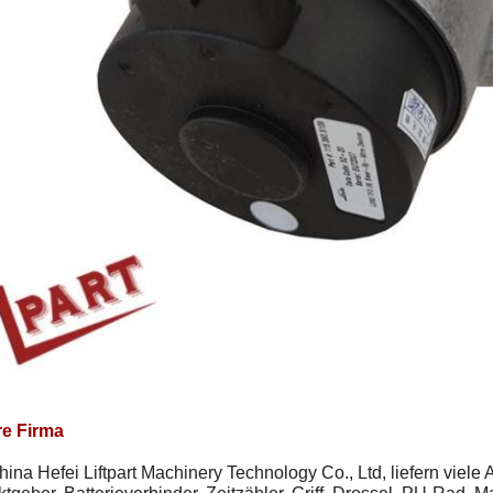
e Firma
hina Hefei Liftpart Machinery Technology Co., Ltd, liefern viele 