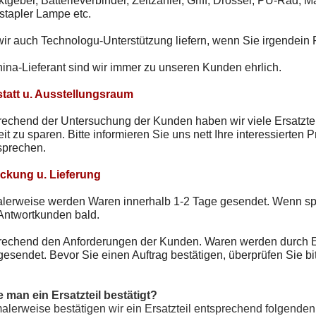
tgeber, Batterieverbinder, Zeitzähler, Griff, Drossel, PU-Rad, M
stapler Lampe etc.
wir auch Technologu-Unterstützung liefern, wenn Sie irgendein
ina-Lieferant sind wir immer zu unseren Kunden ehrlich.
tatt u. Ausstellungsraum
rechend der Untersuchung der Kunden haben wir viele Ersatzte
it zu sparen. Bitte informieren Sie uns nett Ihre interessierten
sprechen.
ckung u. Lieferung
erweise werden Waren innerhalb 1-2 Tage gesendet. Wenn spezie
Antwortkunden bald.
rechend den Anforderungen der Kunden. Waren werden durch Ei
esendet. Bevor Sie einen Auftrag bestätigen, überprüfen Sie bit
e man ein Ersatzteil bestätigt?
alerweise bestätigen wir ein Ersatzteil entsprechend folgenden 