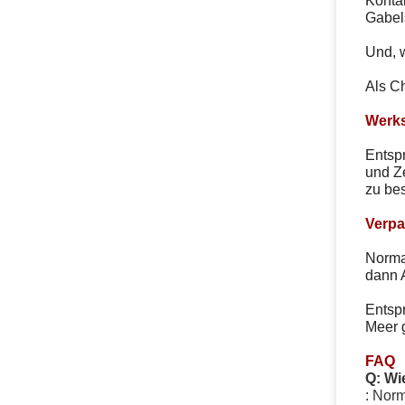
Kontak
Gabel
Und, 
Als Ch
Werks
Entsp
und Ze
zu be
Verpa
Normal
dann 
Entsp
Meer g
FAQ
Q: Wi
: Norm