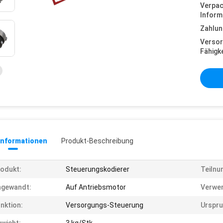
Verpa
Inform
Zahlun
Versor
Fähigke
informationen
Produkt-Beschreibung
odukt:
Steuerungskodierer
Teilnu
ngewandt:
Auf Antriebsmotor
Verwe
nktion:
Versorgungs-Steuerung
Urspru