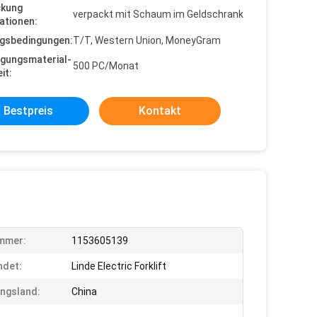
ckung
verpackt mit Schaum im Geldschrank
ationen:
gsbedingungen:
T/T, Western Union, MoneyGram
gungsmaterial-
500 PC/Monat
it:
Bestpreis
Kontakt
mmer:
1153605139
ndet:
Linde Electric Forklift
ngsland:
China