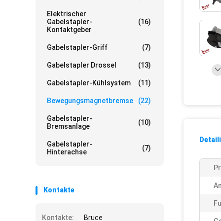
Elektrischer
Gabelstapler-
(16)
Kontaktgeber
Gabelstapler-Griff
(7)
Gabelstapler Drossel
(13)
Gabelstapler-Kühlsystem
(11)
Bewegungsmagnetbremse
(22)
Gabelstapler-
(10)
Bremsanlage
Detail
Gabelstapler-
(7)
Hinterachse
Pr
A
Kontakte
Fu
Kontakte:
Bruce