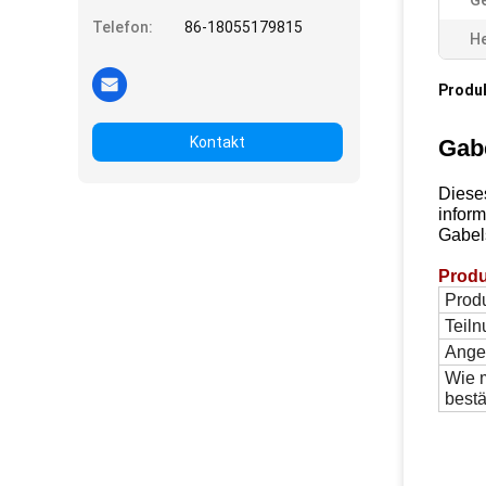
Ge
Telefon:
86-18055179815
He
Produ
Kontakt
Gab
Diese
inform
Gabels
Prod
Prod
Teil
Ange
Wie 
bestä