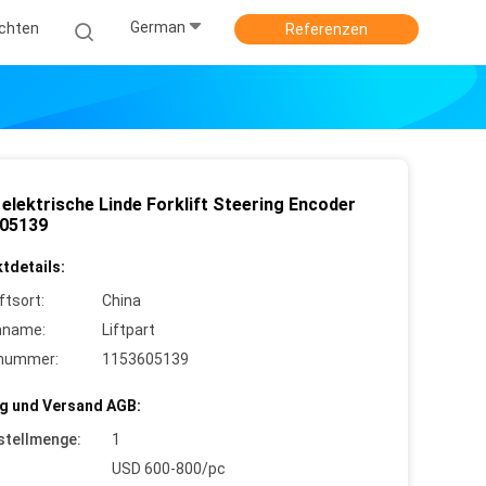
German
ichten
Referenzen
elektrische Linde Forklift Steering Encoder
05139
tdetails:
ftsort:
China
nname:
Liftpart
lnummer:
1153605139
g und Versand AGB:
stellmenge:
1
USD 600-800/pc