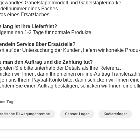
ngewandtes Gabelstaplermodell und Gabelstaplermarke.
odellnummer eines Faches.
tos eines Ersatzfaches.
 lang ist Ihre Lieferfrist?
llgemeinen 1-2 Tage für normale Produkte.
gendein Service über Ersatzteile?
ert auf der Untersuchung der Kunden, liefern wir korrekte Produk
e man den Auftrag und die Zahlung tut?
prüfen Sie bitte unterhalb der Details als Ihre Referenz.
hicken wir Ihnen, dann Ihnen einen on-line-Auftrag Transferzahlu
agen uns Ihrem Paypal-Konto bitte, dann schicken wir Ihnen ei
chdem Sie einen Auftrag bestätigen, schicken wir Ihnen eine off
und Tag:
netische Bewegungsbremse
Sensor-Lager
Kodiererlager