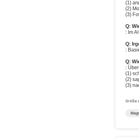
(1) a
(2) M
(3) Fo
Q: Wie
: Im A
Q: Ir
: Basi
Q: Wi
: Über
(1) sc
(2) s
(3) na
Größe 
Mag