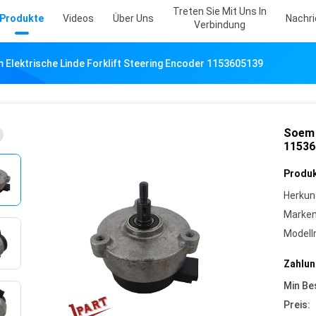
Treten Sie Mit Uns In
Produkte
Videos
Über Uns
Nachr
Verbindung
 Elektrische Linde Forklift Steering Encoder 1153605139
Soem 
11536
Produk
Herkun
Marke
Model
Zahlun
Min Be
Preis: