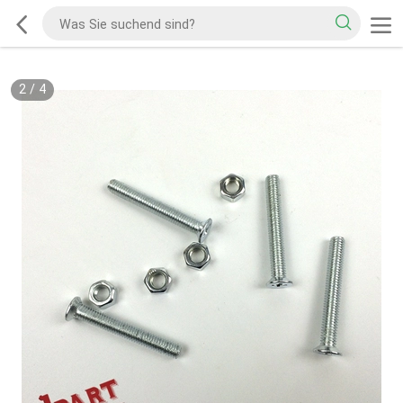
2
/
4