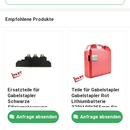
Empfohlene Produkte
Ersatzteile für
Teile für Gabelstapler
Nach Hause
Gabelstapler
Gabelstapler Rot
Schwarze
Lithiumbatterie
Siliziumsteuerung
370*100*355mm für
Über uns
MZK100-04 für
Gabelstapler Cbd15j-
Anfrage absenden
Anfrage absenden
Batterielader
Li-S
Kontakte