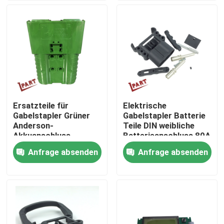
Produkte
Videos
Gabelstapler-Batterie-Teile
Ersatzteile für
Elektrische
Gabelstapler Grüner
Gabelstapler Batterie
Gabelstapler-Antriebsrad
Anderson-
Teile DIN weibliche
Akkuanschluss
Batterieanschluss 80A
SBE320 320A 150V
für individuelle
Anfrage absenden
Anfrage absenden
Gabelstapler-Bewegungsprüfer
Bedürfnisse
Elektrischer Gabelstapler-Motor
LED-Gabelstapler-Lichter